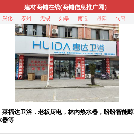
建材商铺在线(商铺信息推广网）
兴化
泰州
无锡
如皋
南通
丹阳
句容
，莱福达卫浴，老板厨电，林内热水器，盼盼智能晾
水器等