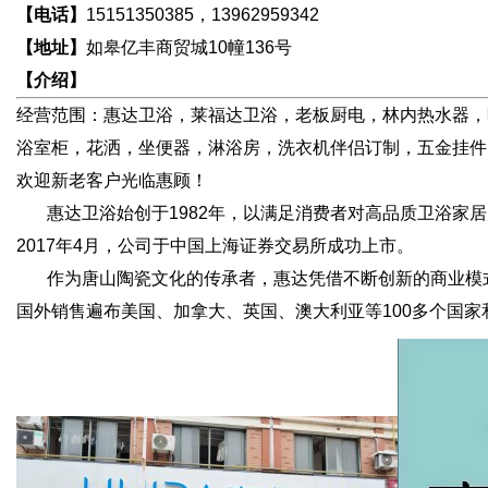
【电话】
15151350385，13962959342
【地址】
如皋亿丰商贸城10幢136号
【介绍】
经营范围：惠达卫浴，莱福达卫浴，老板厨电，林内热水器，
浴室柜，花洒，坐便器，淋浴房，洗衣机伴侣订制，五金挂件
欢迎新老客户光临惠顾！
惠达卫浴始创于1982年，以满足消费者对高品质卫浴家居
2017年4月，公司于中国上海证券交易所成功上市。
作为唐山陶瓷文化的传承者，惠达凭借不断创新的商业模式
国外销售遍布美国、加拿大、英国、澳大利亚等100多个国家和