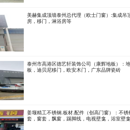
美赫集成顶墙泰州总代理（欧士门窗）:集成吊
房，移门，淋浴房等
泰州市高港区德艺轩装饰公司（康辉地板）：
板，迪贝尼移门，欧安木门，广东品牌瓷砖
姜堰精工不锈钢.板材.配件（创高门窗）：不
套，窗套，飘窗，踢脚线，电视壁龛，浴室壁