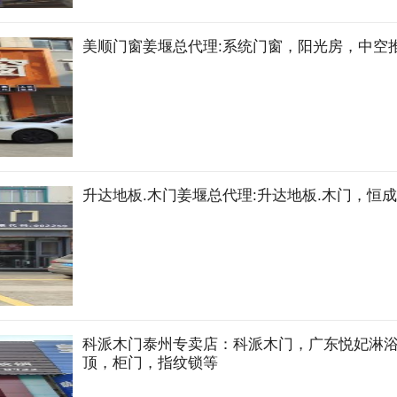
美顺门窗姜堰总代理:系统门窗，阳光房，中空
升达地板.木门姜堰总代理:升达地板.木门，恒
科派木门泰州专卖店：科派木门，广东悦妃淋
顶，柜门，指纹锁等