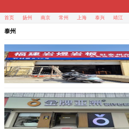
首页
扬州
南京
常州
上海
泰兴
靖江
泰州