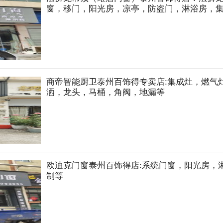
窗，移门，阳光房，凉亭，防盗门，淋浴房，
商帝智能厨卫泰州百饰得专卖店:集成灶，燃气
洒，龙头，马桶，角阀，地漏等
欧迪克门窗泰州百饰得店:系统门窗，阳光房，
制等