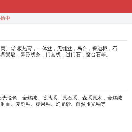
扬中
商）:岩板热弯，一体盆，无缝盆，岛台，餐边柜，石
视背景墙，异形线条，门套线，过门石，窗台石等。
石光悦色、金丝绒、质感系、原石系、森系原木，金丝绒
丝润面、复刻釉、糖果釉、幻晶砂、自然哑光釉等