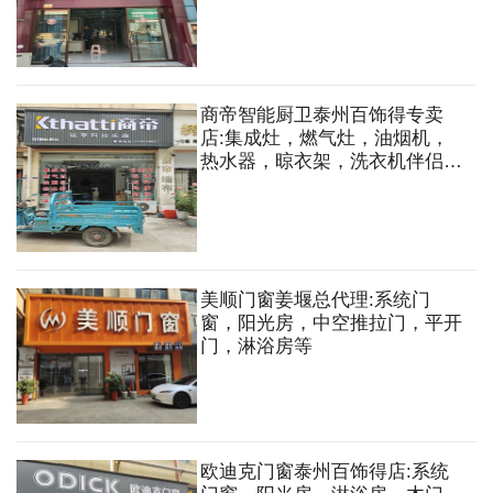
商帝智能厨卫泰州百饰得专卖
店:集成灶，燃气灶，油烟机，
热水器，晾衣架，洗衣机伴侣，
浴室柜，花洒，龙头，马桶，角
阀，地漏等
美顺门窗姜堰总代理:系统门
窗，阳光房，中空推拉门，平开
门，淋浴房等
欧迪克门窗泰州百饰得店:系统