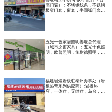
高门窗）：不锈钢线条，不锈钢
极窄门套，窗套，半圆弧门套，
卧室门套，窗套，飘窗，踢脚
线，电视壁龛，浴室壁龛，不锈
钢屏风，系统门窗，阳光房
五光十色家居照明姜堰总代理
（城市之窗家具）：五光十色照
明，欧普照明，施耐德照明，公
牛开关，佛山开关，国际电工开
关，城市之窗家具，喜临门家
居，顾家家居，吸顶灯，吊顶，
风扇灯，筒射灯，磁吸灯，灯
带，开关，沙发，软床，床垫，
福建岩煜岩板驻泰州办事处（岩
实木家具，餐桌，餐椅
板热弯系列供应商）:岩板热
弯，一体盆，无缝盆，岛台，餐
边柜，石材，大理石，岩板，壁
炉，罗马柱，雕花，电视背景
墙，异形线条，门套线，过门