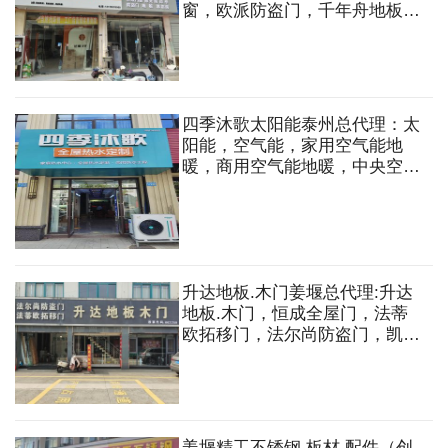
窗，欧派防盗门，千年舟地板。
系统门窗，移门，阳光房，凉
亭，防盗门，淋浴房，集成吊
顶，集成墙板，集成电器等
四季沐歌太阳能泰州总代理：太
阳能，空气能，家用空气能地
暖，商用空气能地暖，中央空
调，阳台壁挂分体式太阳能，净
水器，水暖，卫生洁具，油烟
机，煤气批发，零售
升达地板.木门姜堰总代理:升达
地板.木门，恒成全屋门，法蒂
欧拓移门，法尔尚防盗门，凯迪
斯智能锁.
姜堰精工不锈钢.板材.配件（创