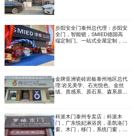
列等
步阳安全门泰州总代理：步阳安
全门，智能锁，SMIED德国高
端定制门。一站式全屋定制，瓷
砖，木门，地板，厨房电器，卫
浴，艺术壁材，无主灯照明，全
屋智能家居
金牌亚洲瓷砖岩板泰州地区总代
理:岩见美学、石光悦色、金丝
绒、质感系、原石系、森系原
木，金丝绒面、亮光面、细哑
面、粗哑面、数码模具面、丝润
面、复刻釉、糖果釉、幻晶砂、
科派木门泰州专卖店：科派木
自然哑光釉等
门，广东悦妃淋浴房，圣凯洛门
窗。木门，移门，系统门窗，淋
浴房，吊顶，柜门，指纹锁等