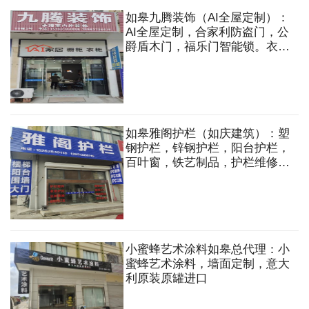
能胶，检修口等
如皋九腾装饰（AI全屋定制）：
AI全屋定制，合家利防盗门，公
爵盾木门，福乐门智能锁。衣
柜，橱柜，防盗门，木门，移
门，淋浴房，吊顶，智能锁等
如皋雅阁护栏（如庆建筑）：塑
钢护栏，锌钢护栏，阳台护栏，
百叶窗，铁艺制品，护栏维修，
护栏配件，铁艺花式，铁艺大
门，草坪扩栏等
小蜜蜂艺术涂料如皋总代理：小
蜜蜂艺术涂料，墙面定制，意大
利原装原罐进口