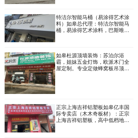
特洁尔智能马桶（易涂得艺术涂
料）如皋总代理：特洁尔智能马
桶，易涂得艺术涂料，巴斯唯尔
淋浴房，汉玛克智能花洒，宏倍
斯抗菌智能毛巾架，圣菲娅极简
门等
如皋杜源顶墙装饰：苏泊尔浴
霸，姐妹五金灯饰，欧派木门全
屋定制。专业定做蜂窝板吊顶，
集成吊顶，碳晶板，背景墙，全
铝墙板，扣板安装等
正宗上海吉祥铝塑板如皋亿丰国
际专卖店（木木奇板材）：正宗
上海吉祥铝塑板，高中低档地
板，线条，线条，板材，全屋定
制，轻钢龙骨。各种结构胶，万