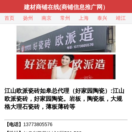
建材商铺在线(商铺信息推广网）
首页
扬州
南京
常州
上海
泰兴
靖江
江山欧派瓷砖如皋总代理（好家园陶瓷）:江山
欧派瓷砖，好家园陶瓷。岩板，陶瓷板，大规
格大理石瓷砖，薄板薄砖等
【电话】
13773805576