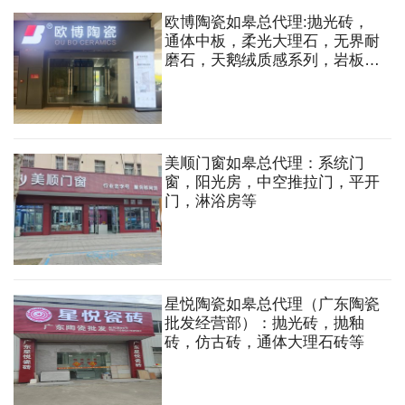
欧博陶瓷如皋总代理:抛光砖，
通体中板，柔光大理石，无界耐
磨石，天鹅绒质感系列，岩板大
板，外墙砖等
美顺门窗如皋总代理：系统门
窗，阳光房，中空推拉门，平开
门，淋浴房等
星悦陶瓷如皋总代理（广东陶瓷
批发经营部）：抛光砖，抛釉
砖，仿古砖，通体大理石砖等