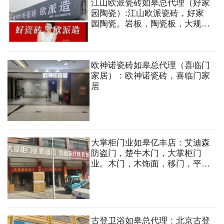
江山欧派瓷砖如皋总代理（好家
园陶瓷）:江山欧派瓷砖，好家
园陶瓷。岩板，陶瓷板，大规格
大理石瓷砖，薄板薄砖等
欧神诺瓷砖如皋总代理（喜临门
家居）：欧神诺瓷砖，喜临门家
居
大掌柜门业如皋亿丰店：艾迪森
防盗门，楚牛木门，大掌柜门
业。木门，木饰面，移门，平开
门，淋浴房，防盗门，铜门，集
成吊顶，实木地板等
古登卫浴如皋总代理：北京古登