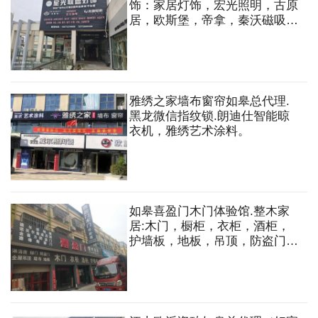
饰：家居灯饰，宏光照明，古原
居，欧斯堡，帝拿，秦沃磁吸
灯，线条灯等
雅绣之家墙布窗帘如皋总代理.
黑龙微信指纹锁.朗迪仕智能晾
衣机，雅绣艺术涂料。
如皋喜盈门木门体验馆.整木家
居:木门，橱柜，衣柜，酒柜，
护墙板，地板，吊顶，防盗门，
移门，淋浴房，墙布