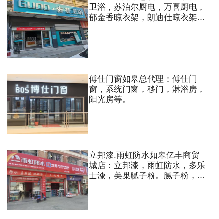
卫浴，苏泊尔厨电，万喜厨电，
郁金香晾衣架，朗迪仕晾衣架，
佳德宝指纹锁，阳台洗衣伴侣
柜，苏泊尔热水器等
傅仕门窗如皋总代理：傅仕门
窗，系统门窗，移门，淋浴房，
阳光房等。
立邦漆.雨虹防水如皋亿丰商贸
城店：立邦漆，雨虹防水，多乐
士漆，美巢腻子粉。腻子粉，加
固剂，背胶，瓷砖胶，粘合剂，
美缝，真石漆，油漆铺料，艺术
涂料，墙纸墙布等