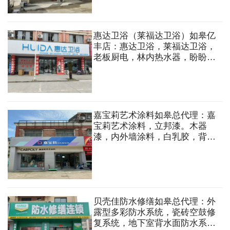
惠达卫浴（莱福达卫浴）如皋亿
丰店：惠达卫浴，莱福达卫浴，
老板厨电，林内热水器，盼盼智
能晾晒，天依智能晾晒，浴室
柜，花洒，坐便器，淋浴房，洗
衣机伴侣订制，五金挂件，油烟
机，热水器等
嘉宝莉艺术涂料如皋总代理：嘉
宝莉艺术涂料，立邦漆。木器
漆，内外墙涂料，白乳胶，背
胶，防水，美缝剂，腻子粉，地
坪漆，墙地面加固剂，墙纸，墙
布，艺术涂料，承接室内外装饰
工程设计施工。
贝壳佳防水修缮如皋总代理：外
露型多彩防水系统，瓷砖空鼓修
复系统，地下室背水面防水系