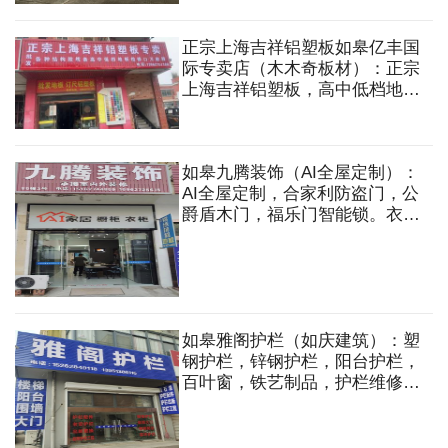
正宗上海吉祥铝塑板如皋亿丰国
际专卖店（木木奇板材）：正宗
上海吉祥铝塑板，高中低档地
板，线条，线条，板材，全屋定
制，轻钢龙骨。各种结构胶，万
能胶，检修口等
如皋九腾装饰（AI全屋定制）：
AI全屋定制，合家利防盗门，公
爵盾木门，福乐门智能锁。衣
柜，橱柜，防盗门，木门，移
门，淋浴房，吊顶，智能锁等
如皋雅阁护栏（如庆建筑）：塑
钢护栏，锌钢护栏，阳台护栏，
百叶窗，铁艺制品，护栏维修，
护栏配件，铁艺花式，铁艺大
门，草坪扩栏等