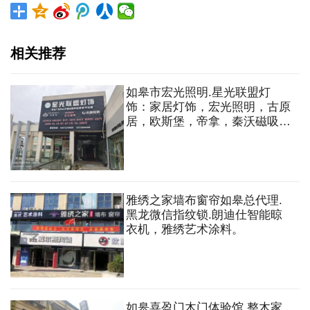
相关推荐
如皋市宏光照明.星光联盟灯
饰：家居灯饰，宏光照明，古原
居，欧斯堡，帝拿，秦沃磁吸
灯，线条灯等
雅绣之家墙布窗帘如皋总代理.
黑龙微信指纹锁.朗迪仕智能晾
衣机，雅绣艺术涂料。
如皋喜盈门木门体验馆.整木家