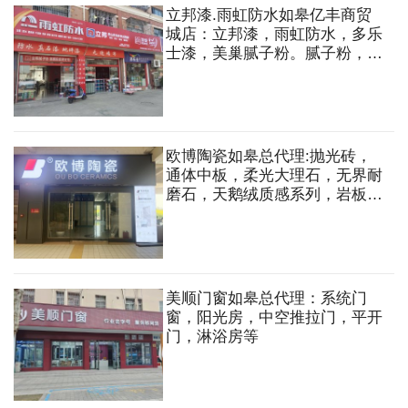
立邦漆.雨虹防水如皋亿丰商贸
城店：立邦漆，雨虹防水，多乐
士漆，美巢腻子粉。腻子粉，加
固剂，背胶，瓷砖胶，粘合剂，
美缝，真石漆，油漆铺料，艺术
涂料，墙纸墙布等
欧博陶瓷如皋总代理:抛光砖，
通体中板，柔光大理石，无界耐
磨石，天鹅绒质感系列，岩板大
板，外墙砖等
美顺门窗如皋总代理：系统门
窗，阳光房，中空推拉门，平开
门，淋浴房等