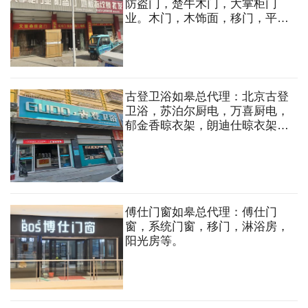
防盗门，楚牛木门，大掌柜门
业。木门，木饰面，移门，平开
门，淋浴房，防盗门，铜门，集
成吊顶，实木地板等
古登卫浴如皋总代理：北京古登
卫浴，苏泊尔厨电，万喜厨电，
郁金香晾衣架，朗迪仕晾衣架，
佳德宝指纹锁，阳台洗衣伴侣
柜，苏泊尔热水器等
傅仕门窗如皋总代理：傅仕门
窗，系统门窗，移门，淋浴房，
阳光房等。