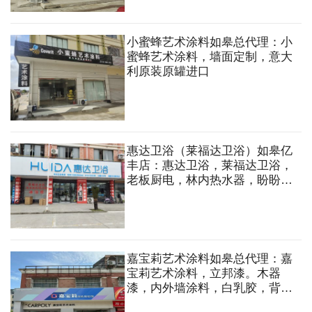
小蜜蜂艺术涂料如皋总代理：小
蜜蜂艺术涂料，墙面定制，意大
利原装原罐进口
惠达卫浴（莱福达卫浴）如皋亿
丰店：惠达卫浴，莱福达卫浴，
老板厨电，林内热水器，盼盼智
能晾晒，天依智能晾晒，浴室
柜，花洒，坐便器，淋浴房，洗
衣机伴侣订制，五金挂件，油烟
机，热水器等
嘉宝莉艺术涂料如皋总代理：嘉
宝莉艺术涂料，立邦漆。木器
漆，内外墙涂料，白乳胶，背
胶，防水，美缝剂，腻子粉，地