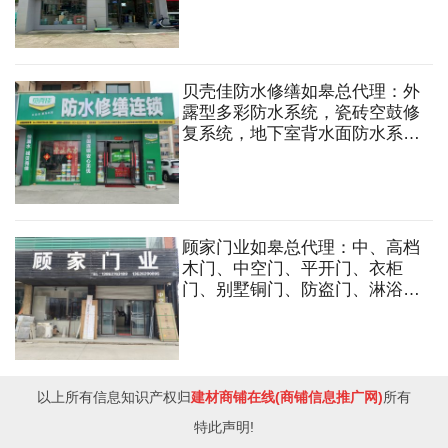
坪漆，墙地面加固剂，墙纸，墙
布，艺术涂料，承接室内外装饰
工程设计施工。
贝壳佳防水修缮如皋总代理：外
露型多彩防水系统，瓷砖空鼓修
复系统，地下室背水面防水系
统，厨卫间免砸防水系统，外墙
防水系统等
顾家门业如皋总代理：中、高档
木门、中空门、平开门、衣柜
门、别墅铜门、防盗门、淋浴
房、墙布、地板、集成吊顶及集
成墙面等系列家装建材。
以上所有信息知识产权归
建材商铺在线(商铺信息推广网)
所有
特此声明!