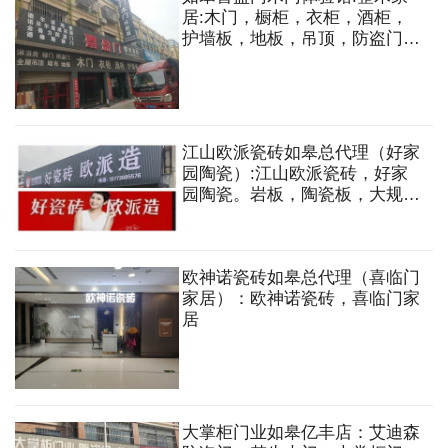
居:木门，橱柜，衣柜，酒柜，
护墙板，地板，吊顶，防盗门，
移门，淋浴房，墙布
江山欧派瓷砖如皋总代理（好家
园陶瓷）:江山欧派瓷砖，好家
园陶瓷。岩板，陶瓷板，大规格
大理石瓷砖，薄板薄砖等
欧神诺瓷砖如皋总代理（喜临门
家居）：欧神诺瓷砖，喜临门家
居
大掌柜门业如皋亿丰店：艾迪森