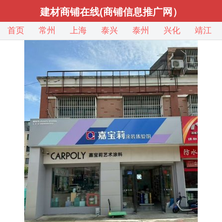
建材商铺在线(商铺信息推广网）
首页
常州
上海
泰兴
泰州
兴化
靖江