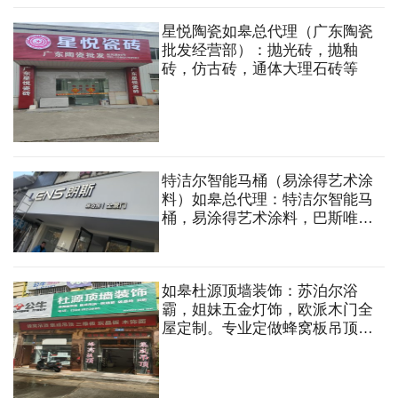
星悦陶瓷如皋总代理（广东陶瓷
批发经营部）：抛光砖，抛釉
砖，仿古砖，通体大理石砖等
特洁尔智能马桶（易涂得艺术涂
料）如皋总代理：特洁尔智能马
桶，易涂得艺术涂料，巴斯唯尔
淋浴房，汉玛克智能花洒，宏倍
斯抗菌智能毛巾架，圣菲娅极简
门等
如皋杜源顶墙装饰：苏泊尔浴
霸，姐妹五金灯饰，欧派木门全
屋定制。专业定做蜂窝板吊顶，
集成吊顶，碳晶板，背景墙，全
铝墙板，扣板安装等