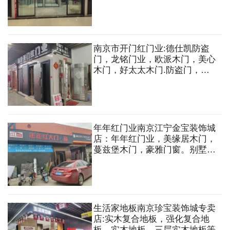
门，木门，推拉门，衣柜门，橱
柜门，淋浴房等
南京市开门红门业:德仕凯防盗
门，龙铭门业，欧派木门，美心
木门，好太太木门.防盗门，防
火门，钢质非标门，实木烤漆
门，原木门，生态门，钢木门，
PVC免漆门，仿铜门，真铜门，
不锈钢门，楼宇门，卷帘门，感
应门，移门，淋浴房，全屋定制
年年红门业南京江宁金宝装饰城
等
店：年年红门业，美缘居木门，
蔓兹堡木门，豪雅门窗。别墅大
门，防盗门，庭院门，铝艺围
栏，防火门，木门，移门，门
窗，淋浴房，工程门，全屋定制
生活家地板南京珍宝装饰城专卖
店:实木复合地板，强化复合地
板，实木地板，三层实木地板等