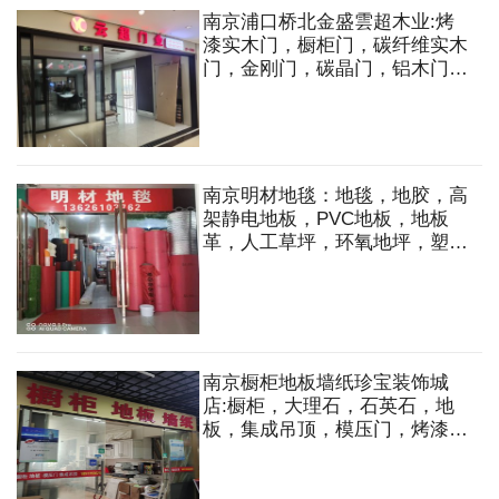
南京浦口桥北金盛雲超木业:烤
漆实木门，橱柜门，碳纤维实木
门，金刚门，碳晶门，铝木门，
隐形门，护墙板，防火门，衣柜
门，玻璃移门，淋浴房，折叠
门，中空门，防盗门，楼梯，扶
手等
南京明材地毯：地毯，地胶，高
架静电地板，PVC地板，地板
革，人工草坪，环氧地坪，塑胶
跑道，石膏地流平，遮阳网，软
门帘，商用脚垫，土工布，玻璃
膜，软包背景墙，墙布，壁纸等
南京橱柜地板墙纸珍宝装饰城
店:橱柜，大理石，石英石，地
板，集成吊顶，模压门，烤漆
门，墙纸，全屋订制等