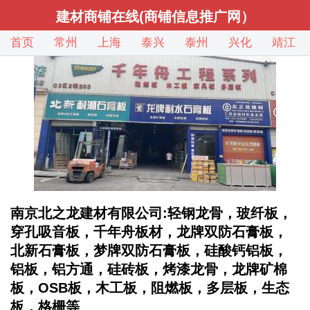
建材商铺在线(商铺信息推广网）
首页
常州
上海
泰兴
泰州
兴化
靖江
南京北之龙建材有限公司:轻钢龙骨，玻纤板，
穿孔吸音板，千年舟板材，龙牌双防石膏板，
北新石膏板，梦牌双防石膏板，硅酸钙铝板，
铝板，铝方通，硅砖板，烤漆龙骨，龙牌矿棉
板，OSB板，木工板，阻燃板，多层板，生态
板，格栅等