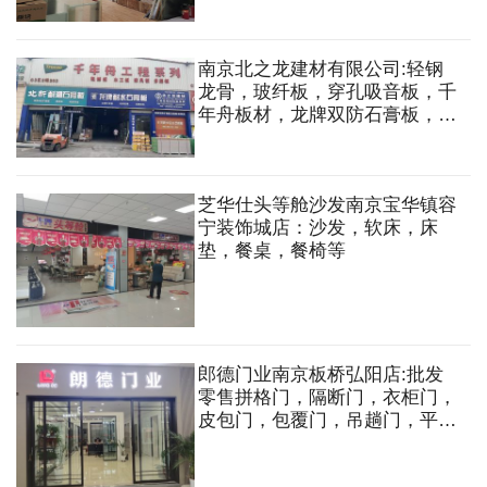
南京北之龙建材有限公司:轻钢
龙骨，玻纤板，穿孔吸音板，千
年舟板材，龙牌双防石膏板，北
新石膏板，梦牌双防石膏板，硅
酸钙铝板，铝板，铝方通，硅砖
板，烤漆龙骨，龙牌矿棉板，
芝华仕头等舱沙发南京宝华镇容
OSB板，木工板，阻燃板，多
宁装饰城店：沙发，软床，床
层板，生态板，格栅等
垫，餐桌，餐椅等
郎德门业南京板桥弘阳店:批发
零售拼格门，隔断门，衣柜门，
皮包门，包覆门，吊趟门，平开
门，淋浴房等，订做：钢化，镜
子，背景等各式玻璃