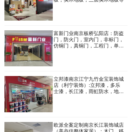
富新门业南京板桥弘阳店：防盗
门，防火门，室内门，非标门，
仿铜门，真铜门，工程门，单元
门，不锈钢门等
立邦漆南京江宁九竹金宝装饰城
店（利宁装饰）:立邦漆，多乐
士漆，长江漆，雨虹防水，地坪
漆，防水涂料，真石漆，硅藻
泥，艺术漆，瓷砖粘合剂，填缝
剂，内外墙结构胶
欧派全案定制南京长江装饰城店
（美亦佳整体家居）：木门，移