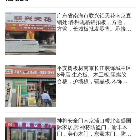
广东省南海市联兴铝天花南京直
销处:各种规格铝扣板，方通，
方管，长城板批发零售。承接工
程吊顶安装，一站式服务。
平安树板材南京长江装饰城中区
8号店:生态板、木工板.阻燃胶
合板，护墙板，碳晶板.木饰
面.SPC防撞板，石膏板，轻钢
龙骨，铝方通，矿棉板，建筑模
板，抢钉，石膏板，锣丝钉，保
护地面板，结构胶等
神将安全门南京浦口桥北金盛国
际家居店:神将防盗门，渝丰木
门，美心木门，东豪木门。防盗