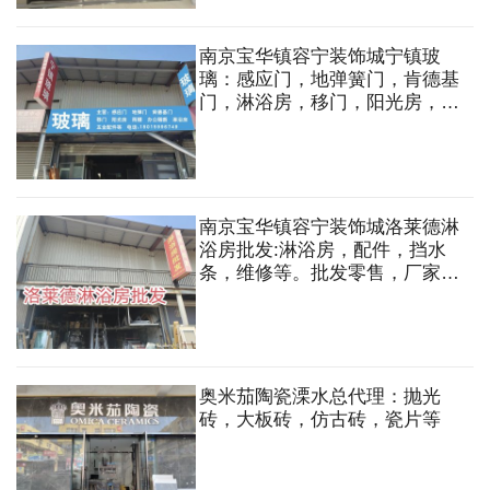
南京宝华镇容宁装饰城宁镇玻
璃：感应门，地弹簧门，肯德基
门，淋浴房，移门，阳光房，雨
棚，办公隔断，五金配件等
南京宝华镇容宁装饰城洛莱德淋
浴房批发:淋浴房，配件，挡水
条，维修等。批发零售，厂家直
销
奥米茄陶瓷溧水总代理：抛光
砖，大板砖，仿古砖，瓷片等