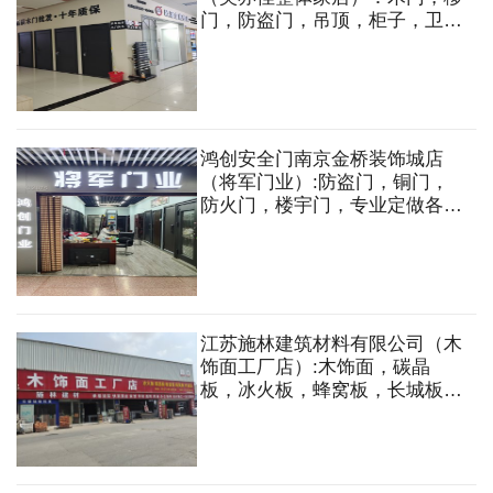
门，防盗门，吊顶，柜子，卫
浴，晾衣架，墙布，窗帘。装修
设计，全案设计，全屋定制，水
电施工等。
鸿创安全门南京金桥装饰城店
（将军门业）:防盗门，铜门，
防火门，楼宇门，专业定做各类
非标门等
江苏施林建筑材料有限公司（木
饰面工厂店）:木饰面，碳晶
板，冰火板，蜂窝板，长城板，
吸音板，蜂窝吊顶等。速装快装
设计施工一站式服务